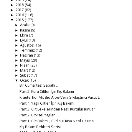
►
2018
(54)
►
2017
(82)
►
2016
(116)
►
2015
(177)
▼
Aralık
(9)
►
Kasım
(9)
►
Ekim
(7)
►
Eylül
(13)
►
Ağustos
(16)
►
Temmuz
(12)
►
Haziran
(13)
►
Mayıs
(29)
►
Nisan
(25)
►
Mart
(12)
►
Şubat
(17)
►
Ocak
(15)
▼
Bir Cumartesi Sabahı ...
Part 5: Kuru Ciltler İçin Kış Bakımı
Krauterhof Mit Bio Aloe-Vera Sıkılaştırıcı Vücut L...
Part 4: Yağlı Ciltler İçin Kış Bakımı
Part 3: Cilt Lekelerinden Nasıl Kurtulursunuz?
Part 2: Bitkisel Yağlar ...
Part 1 :Cilt Bakımı ; Cildinizi Kışa Nasıl Hazırla...
Kış Bakım Rehberi Serisi ...