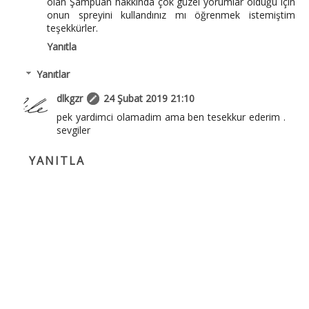
olan Şampuan hakkında çok güzel yorumlar olduğu için
onun spreyini kullandınız mı öğrenmek istemiştim
teşekkürler.
Yanıtla
Yanıtlar
dlkgzr
24 Şubat 2019 21:10
pek yardimci olamadim ama ben tesekkur ederim .
sevgiler
YANITLA