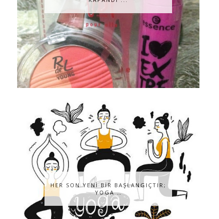
HER SON YENİ BİR BAŞLANGIÇTIR;
YOGA …