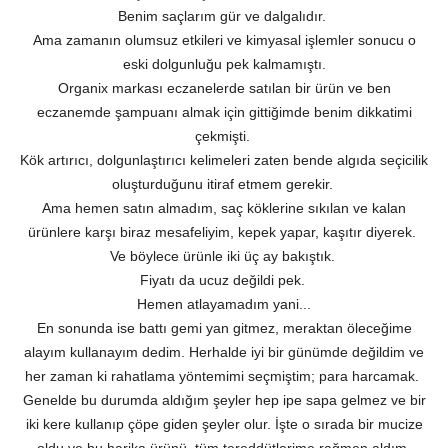
Benim saçlarım gür ve dalgalıdır.
Ama zamanın olumsuz etkileri ve kimyasal işlemler sonucu o
eski dolgunluğu pek kalmamıştı.
Organix markası eczanelerde satılan bir ürün ve ben
eczanemde şampuanı almak için gittiğimde benim dikkatimi
çekmişti.
Kök artırıcı, dolgunlaştırıcı kelimeleri zaten bende algıda seçicilik
oluşturduğunu itiraf etmem gerekir.
Ama hemen satın almadım, saç köklerine sıkılan ve kalan
ürünlere karşı biraz mesafeliyim, kepek yapar, kaşıtır diyerek.
Ve böylece ürünle iki üç ay bakıştık.
Fiyatı da ucuz değildi pek.
Hemen atlayamadım yani...
En sonunda ise battı gemi yan gitmez, meraktan öleceğime
alayım kullanayım dedim. Herhalde iyi bir günümde değildim ve
her zaman ki rahatlama yöntemimi seçmiştim; para harcamak.
Genelde bu durumda aldığım şeyler hep ipe sapa gelmez ve bir
iki kere kullanıp çöpe giden şeyler olur. İşte o sırada bir mucize
oldu ve bu harika ürünü, tüm tereddütlerime rağmen aldım.