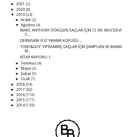
2021
(2)
►
2020
(8)
►
2019
(24)
▼
Aralık
(2)
►
Ağustos
(4)
▼
MARC ANTHONY DÖKÜLEN SAÇLAR İÇİN 12 SN. MUCİZEVİ
C...
DERMSKİN YÜZ YIKAMA KÖPÜĞÜ …
TONY&GUY ;YIPRANMIŞ SAÇLAR İÇİN ŞAMPUAN VE BAKIM
M...
KİTAP RAPORU: 1
Temmuz
(4)
►
Mayıs
(2)
►
Şubat
(5)
►
Ocak
(7)
►
2018
(54)
►
2017
(82)
►
2016
(116)
►
2015
(177)
►
2014
(139)
►