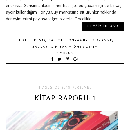
enerjiyi… Gerisini anladınız her hal. İşte bu çabam içinde birkaç
aydır kullandığım Tony&Guy markasına ait ürünler hakkında
deneyimlerimi paylaşacağım sizlerle. Öncelikle...
DEVAMINI OKU
ETIKETLER:
SAÇ BAKIMI
,
TONY&GUY
,
YIPRANMIŞ
SAÇLAR IÇIN BAKIM ÖNERILERIM
2 YORUM
1 AĞUSTOS 2019 PERŞEMBE
KİTAP RAPORU: 1