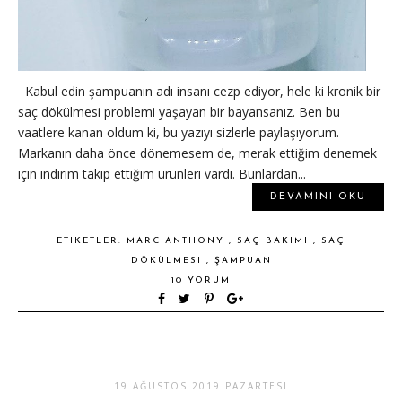
Kabul edin şampuanın adı insanı cezp ediyor, hele ki kronik bir
saç dökülmesi problemi yaşayan bir bayansanız. Ben bu
vaatlere kanan oldum ki, bu yazıyı sizlerle paylaşıyorum.
Markanın daha önce dönemesem de, merak ettiğim denemek
için indirim takip ettiğim ürünleri vardı. Bunlardan...
DEVAMINI OKU
ETIKETLER:
MARC ANTHONY
,
SAÇ BAKIMI
,
SAÇ
DÖKÜLMESI
,
ŞAMPUAN
10 YORUM
19 AĞUSTOS 2019 PAZARTESI