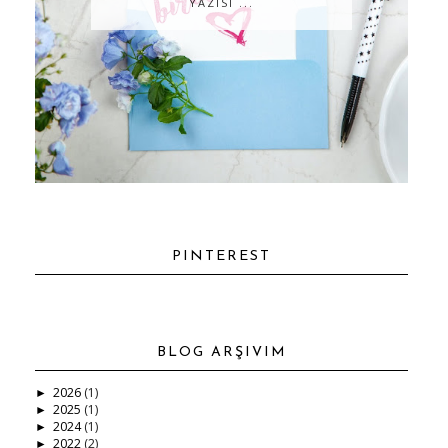
YAZISI ...
PINTEREST
BLOG ARŞIVIM
2026
(1)
►
2025
(1)
►
2024
(1)
►
2022
(2)
►