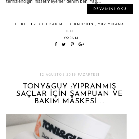
temizlendiğini hissetmeyenler denim ben. Yağ,...
DEVAMINI OKU
ETIKETLER:
CILT BAKIMI
,
DERMOSKIN
,
YÜZ YIKAMA
JELI
1 YORUM
12 AĞUSTOS 2019 PAZARTESI
TONY&GUY ;YIPRANMIŞ
SAÇLAR İÇİN ŞAMPUAN VE
BAKIM MASKESİ …