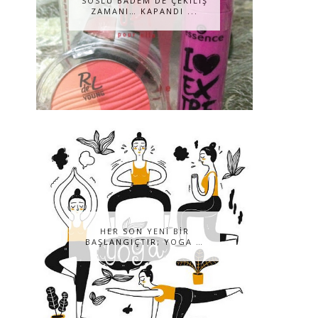
SOSLU BADEM DE ÇEKILIŞ
ZAMANI… KAPANDI ...
HER SON YENİ BİR
BAŞLANGIÇTIR; YOGA …