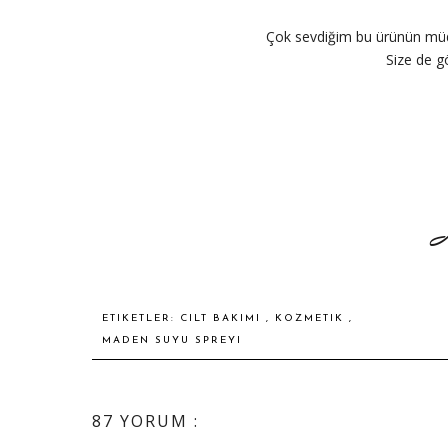
Çok sevdiğim bu ürünün müda
Size de gö
ETIKETLER:
CILT BAKIMI
,
KOZMETIK
,
MADEN SUYU SPREYI
87 YORUM :