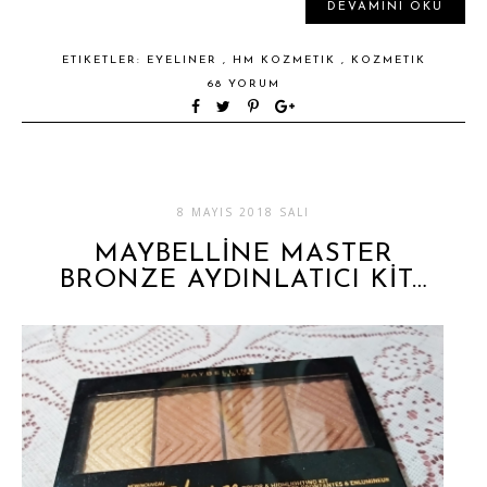
DEVAMINI OKU
ETIKETLER:
EYELINER
,
HM KOZMETIK
,
KOZMETIK
68 YORUM
8 MAYIS 2018 SALI
MAYBELLİNE MASTER
BRONZE AYDINLATICI KİT…