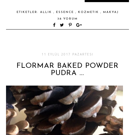
ETIKETLER:
ALLIK
,
ESSENCE
,
KOZMETIK
,
MAKYAJ
38 YORUM
11 EYLÜL 2017 PAZARTESI
FLORMAR BAKED POWDER
PUDRA ...