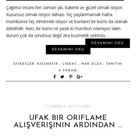
Çağımız insanı her zaman şık, bakımlı ve güzel olmak istiyor.
Kusursuz olmak istiyor dahası hiç yaşlanmamak hatta
mümkünse hiç ölmemek istiyor ve bunların bir kısmı da olanak
dahilinde iken, bir kısmı ne yazık ki mümkün olamıyor lakin
durum çok da umutsuz değil zira kozmetik sektörü...
DEVAMINI OKU
DEVAMINI OKU
ETIKETLER:
KOZMETIK
,
LIERAC
,
NAR ECZA
,
TANITIM
9 YORUM
7 TEMMUZ 2017 CUMA
UFAK BIR ORIFLAME
ALIŞVERIŞININ ARDINDAN ...