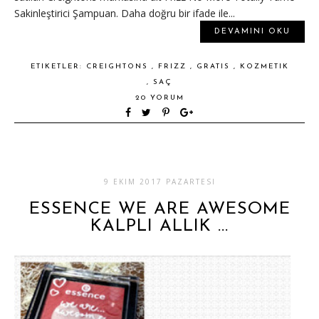
Sakinleştirici Şampuan. Daha doğru bir ifade ile...
DEVAMINI OKU
ETIKETLER:
CREIGHTONS
,
FRIZZ
,
GRATIS
,
KOZMETIK
,
SAÇ
20 YORUM
9 EKIM 2017 PAZARTESI
ESSENCE WE ARE AWESOME
KALPLI ALLIK ...