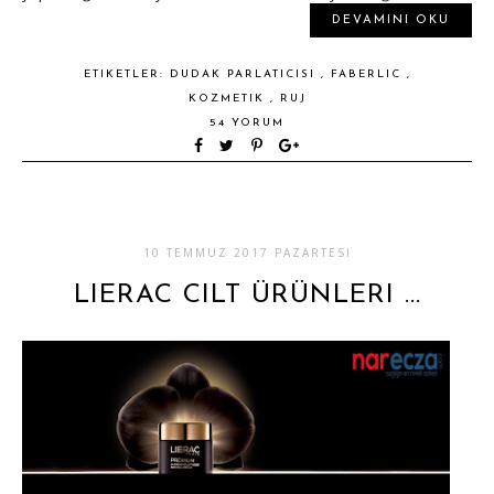
DEVAMINI OKU
ETIKETLER:
DUDAK PARLATICISI
,
FABERLIC
,
KOZMETIK
,
RUJ
54 YORUM
10 TEMMUZ 2017 PAZARTESI
LIERAC CILT ÜRÜNLERI ...