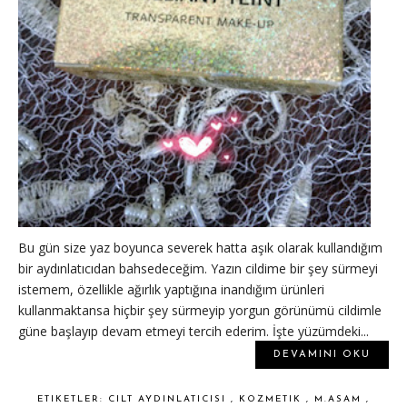
Bu gün size yaz boyunca severek hatta aşık olarak kullandığım
bir aydınlatıcıdan bahsedeceğim. Yazın cildime bir şey sürmeyi
istemem, özellikle ağırlık yaptığına inandığım ürünleri
kullanmaktansa hiçbir şey sürmeyip yorgun görünümü cildimle
güne başlayıp devam etmeyi tercih ederim. İşte yüzümdeki...
DEVAMINI OKU
ETIKETLER:
CILT AYDINLATICISI
,
KOZMETIK
,
M.ASAM
,