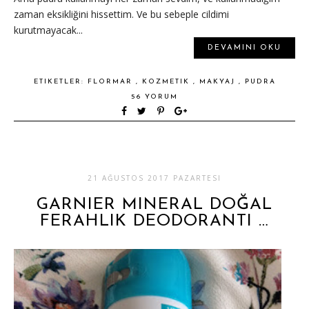
zaman eksikliğini hissettim. Ve bu sebeple cildimi
kurutmayacak...
DEVAMINI OKU
ETIKETLER:
FLORMAR
,
KOZMETIK
,
MAKYAJ
,
PUDRA
56 YORUM
21 AĞUSTOS 2017 PAZARTESI
GARNIER MINERAL DOĞAL
FERAHLIK DEODORANTI …