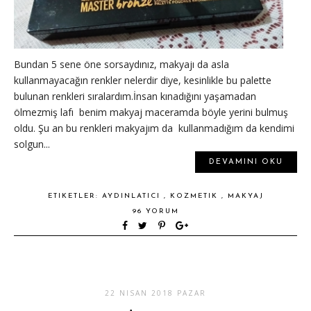
Bundan 5 sene öne sorsaydınız, makyajı da asla
kullanmayacağın renkler nelerdir diye, kesinlikle bu palette
bulunan renkleri sıralardım.İnsan kınadığını yaşamadan
ölmezmiş lafı benim makyaj maceramda böyle yerini bulmuş
oldu. Şu an bu renkleri makyajım da kullanmadığım da kendimi
solgun...
DEVAMINI OKU
ETIKETLER:
AYDINLATICI
,
KOZMETIK
,
MAKYAJ
96 YORUM
22 NISAN 2018 PAZAR