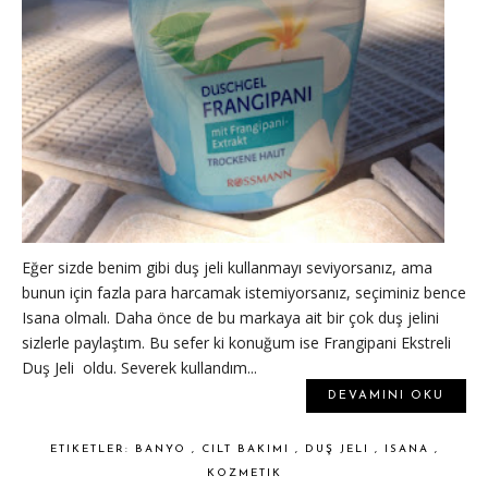
Eğer sizde benim gibi duş jeli kullanmayı seviyorsanız, ama
bunun için fazla para harcamak istemiyorsanız, seçiminiz bence
Isana olmalı. Daha önce de bu markaya ait bir çok duş jelini
sizlerle paylaştım. Bu sefer ki konuğum ise Frangipani Ekstreli
Duş Jeli oldu. Severek kullandım...
DEVAMINI OKU
ETIKETLER:
BANYO
,
CILT BAKIMI
,
DUŞ JELI
,
ISANA
,
KOZMETIK