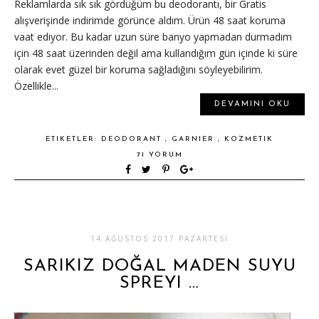
Reklamlarda sık sık gördüğüm bu deodorantı, bir Gratis
alışverişinde indirimde görünce aldım. Ürün 48 saat koruma
vaat ediyor. Bu kadar uzun süre banyo yapmadan durmadım
için 48 saat üzerinden değil ama kullandığım gün içinde ki süre
olarak evet güzel bir koruma sağladığını söyleyebilirim.
Özellikle...
DEVAMINI OKU
ETIKETLER:
DEODORANT
,
GARNIER
,
KOZMETIK
71 YORUM
14 AĞUSTOS 2017 PAZARTESI
SARIKIZ DOĞAL MADEN SUYU
SPREYI …