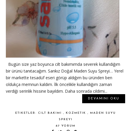
Bugün size yaz boyunca cilt bakımımda severek kullandığım
bir ürünü tanıtacağım. Sarıkız Doğal Maden Suyu Spreyi… Yerel
bir markette tesadüf eseri görüp aldığım bu üründen ben
oldukça memnun kaldım. İlk öncelikle kullandığım zaman
verdiği serinlik hissine bayıldım. Daha sonrada cildimi...
DEVAMINI OKU
ETIKETLER:
CILT BAKIMI
,
KOZMETIK
,
MADEN SUYU
SPREYI
87 YORUM