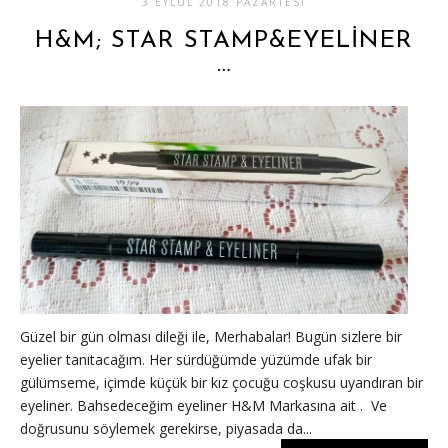
3 EYLÜL 2018 PAZARTESI
H&M; STAR STAMP&EYELİNER
…
Güzel bir gün olması dileği ile, Merhabalar! Bugün sizlere bir
eyelier tanıtacağım. Her sürdüğümde yüzümde ufak bir
gülümseme, içimde küçük bir kız çocuğu coşkusu uyandıran bir
eyeliner. Bahsedeceğim eyeliner H&M Markasına ait . Ve
doğrusunu söylemek gerekirse, piyasada da...