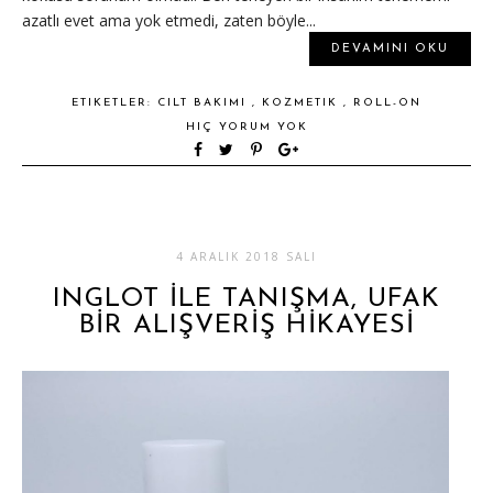
azatlı evet ama yok etmedi, zaten böyle...
DEVAMINI OKU
ETIKETLER:
CILT BAKIMI
,
KOZMETIK
,
ROLL-ON
HIÇ YORUM YOK
4 ARALIK 2018 SALI
INGLOT İLE TANIŞMA, UFAK
BİR ALIŞVERİŞ HİKAYESİ