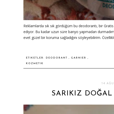
Reklamlarda sık sık gördüğüm bu deodorantı, bir Gratis
ediyor. Bu kadar uzun süre banyo yapmadan durmadım iç
evet güzel bir koruma sağladığını söyleyebilirim. Özellikle
ETIKETLER:
DEODORANT
,
GARNIER
,
KOZMETIK
14 AĞU
SARIKIZ DOĞAL