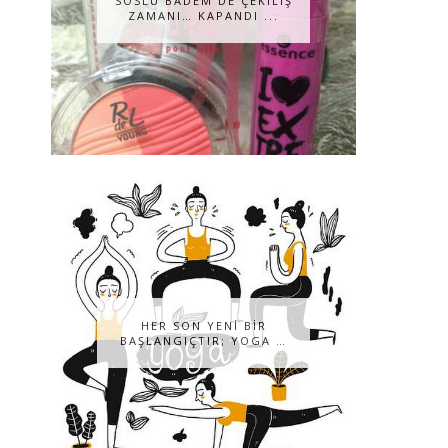
SOSLU BADEM DE ÇEKILIŞ
ZAMANI… KAPANDI ...
HER SON YENİ BİR
BAŞLANGIÇTIR; YOGA …