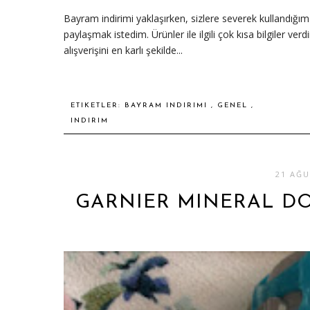
Bayram indirimi yaklaşırken, sizlere severek kullandığım 
paylaşmak istedim. Ürünler ile ilgili çok kısa bilgiler ve
alışverişini en karlı şekilde...
ETIKETLER:
BAYRAM INDIRIMI
,
GENEL
,
INDIRIM
21 AĞU
GARNIER MINERAL D