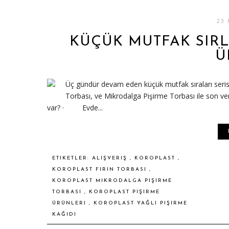
23 
KÜÇÜK MUTFAK SIRLA
Ü
Üç gündür devam eden küçük mutfak sıraları serisi
Torbası, ve Mikrodalga Pişirme Torbası ile son ve
var? · Evde...
ETIKETLER:
ALIŞVERIŞ
,
KOROPLAST
,
KOROPLAST FIRIN TORBASI
,
KOROPLAST MIKRODALGA PIŞIRME
TORBASI
,
KOROPLAST PIŞIRME
ÜRÜNLERI
,
KOROPLAST YAĞLI PIŞIRME
KAĞIDI