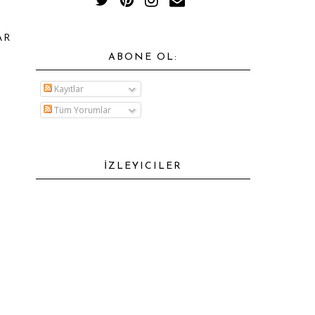
AR
ABONE OL:
Kayıtlar
Tüm Yorumlar
İZLEYICILER