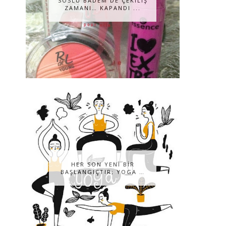
SOSLU BADEM DE ÇEKILIŞ
ZAMANI… KAPANDI ...
HER SON YENİ BİR
BAŞLANGIÇTIR; YOGA …