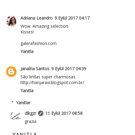
Adriana Leandro
9 Eylül 2017 04:17
Wow. Amazing selection.
Kisses!
galerafashion.com
Yanıtla
Janaína Santos
9 Eylül 2017 04:39
São lindas super charmosas.
http://harijaravi.blogspot.com.br/
Yanıtla
Yanıtlar
dlkgzr
11 Eylül 2017 08:58
grazia
YANITLA