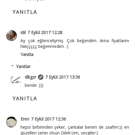
YANITLA
idil
7 Eylül 2017 12:28
Ay çok eğlenceliymiş. Çok beğendim. Ama fiyatlarını
hiiiiççççç beğenmedim. :)
Yanıtla
Yanıtlar
dlkgzr
7 Eylül 2017 13:36
bende :)))
YANITLA
Eren
7 Eylül 2017 12:36
hepsi birbirinden şeker, çantalar benim de zaafım:)) en
güzelleri senin olsun Dilek'cim, sevgiler:)