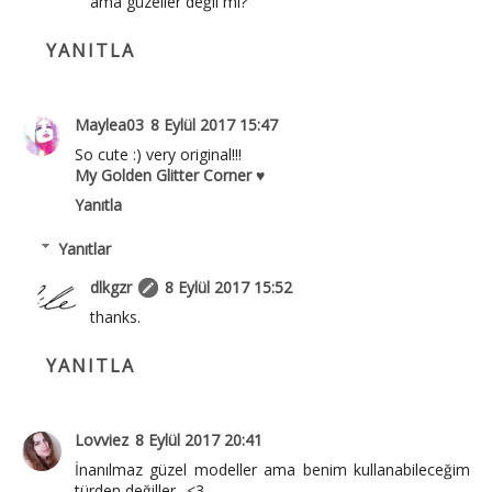
ama güzeller değil mi?
YANITLA
Maylea03
8 Eylül 2017 15:47
So cute :) very original!!!
My Golden Glitter Corner ♥
Yanıtla
Yanıtlar
dlkgzr
8 Eylül 2017 15:52
thanks.
YANITLA
Lovviez
8 Eylül 2017 20:41
İnanılmaz güzel modeller ama benim kullanabileceğim
türden değiller.. <3