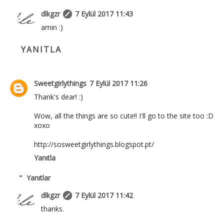
dlkgzr
7 Eylül 2017 11:43
amin :)
YANITLA
Sweetgirlythings
7 Eylül 2017 11:26
Thank's dear! :)
Wow, all the things are so cute!! I'll go to the site too :D
xoxo
http://sosweetgirlythings.blogspot.pt/
Yanıtla
Yanıtlar
dlkgzr
7 Eylül 2017 11:42
thanks.