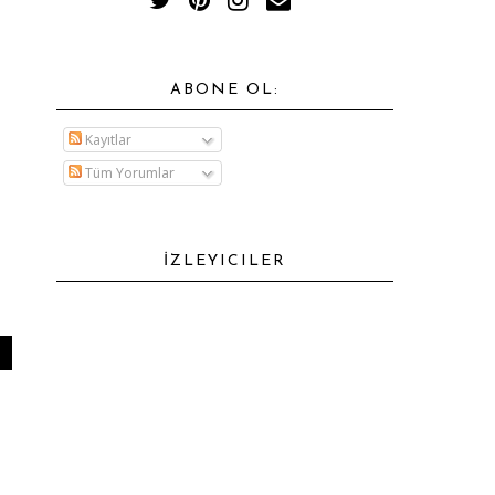
ABONE OL:
Kayıtlar
Tüm Yorumlar
İZLEYICILER