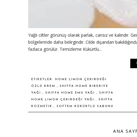
Yağlı ciltler görünüş olarak parlak, cansız ve kalındır. G
bölgelerinde daha belirgindir. Cilde dışarıdan bakıldığında
fazlaca görülür. Temizleme Kükürtlü...
ETIKETLER:
HOME LIMON ÇEKIRDEĞI
ÖZLÜ KREM
,
SHIFFA HOME BIBERIYE
YAĞI
,
SHIFFA HOME EMU YAĞI
,
SHIFFA
HOME LIMON ÇEKIRDEĞI YAĞI
,
SHIFFA
KOZMETIK
,
SOFTEM KÜKÜRTLÜ SABUNU
ANA SAY