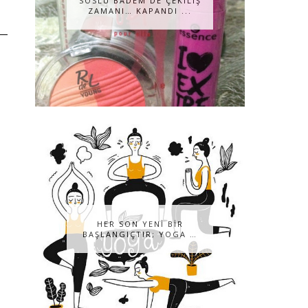
SOSLU BADEM DE ÇEKILIŞ
ZAMANI… KAPANDI ...
HER SON YENİ BİR
BAŞLANGIÇTIR; YOGA …