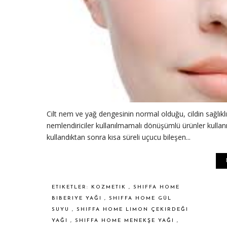
Cilt nem ve yağ dengesinin normal olduğu, cildin sağlıklı 
nemlendiriciler kullanılmamalı dönüşümlü ürünler kullanı
kullandıktan sonra kısa süreli uçucu bileşen...
ETIKETLER:
KOZMETIK
,
SHIFFA HOME
BIBERIYE YAĞI
,
SHIFFA HOME GÜL
SUYU
,
SHIFFA HOME LIMON ÇEKIRDEĞI
YAĞI
,
SHIFFA HOME MENEKŞE YAĞI
,