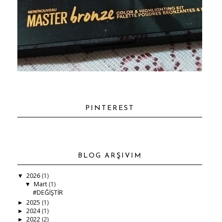
PINTEREST
BLOG ARŞIVIM
2026
(1)
▼
Mart
(1)
▼
#DEĞİŞTİR
2025
(1)
►
2024
(1)
►
2022
(2)
►