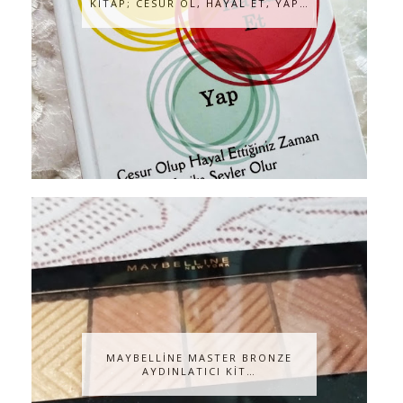
KİTAP; CESUR OL, HAYAL ET, YAP…
MAYBELLİNE MASTER BRONZE
AYDINLATICI KİT…