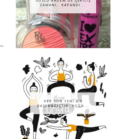
SOSLU BADEM DE ÇEKILIŞ
ZAMANI… KAPANDI ...
HER SON YENİ BİR
BAŞLANGIÇTIR; YOGA …