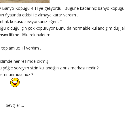
ly Banyo Köpüğü 4 Tl ye geliyordu . Bugüne kadar hiç banyo köpüğü
fiyatında etkisi ile almaya karar verdim .
bak kokusu seviyorsanız eğer . T
üğü olduğu için çok köpürüyor Bunu da normalde kullandığım duj jeli
rısını lifime dökerek haletim .
e toplam 35 Tl verdim .
izimde her resimde çıkmış .
öğle sorayım sizin kullandığınız priz markası nedir ?
emnunmusunuz ?
Sevgiler ...