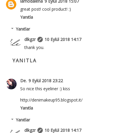
lamodalena
9 Eylül 2018 15:07
great post! cool product! :)
Yanıtla
Yanıtlar
dlkgzr
10 Eylül 2018 14:17
thank you.
YANITLA
De.
9 Eylül 2018 23:22
So nice this eyeliner :) kiss
http://denimakeup95.blogspot.it/
Yanıtla
Yanıtlar
dlkgzr
10 Eylül 2018 14:17