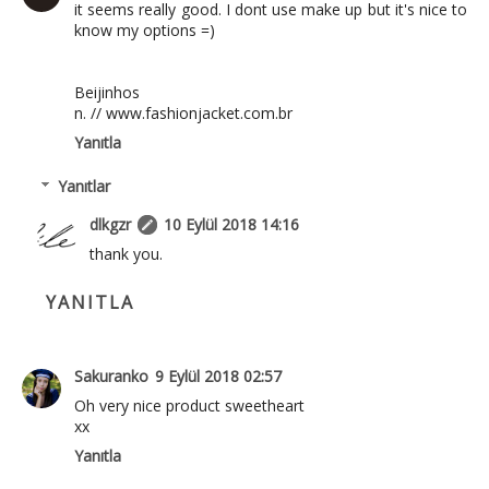
it seems really good. I dont use make up but it's nice to
know my options =)
Beijinhos
n. // www.fashionjacket.com.br
Yanıtla
Yanıtlar
dlkgzr
10 Eylül 2018 14:16
thank you.
YANITLA
Sakuranko
9 Eylül 2018 02:57
Oh very nice product sweetheart
xx
Yanıtla