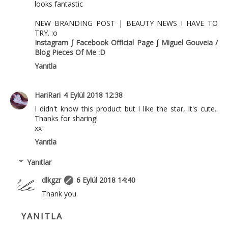
looks fantastic
NEW BRANDING POST | BEAUTY NEWS I HAVE TO
TRY. :o
Instagram
∫
Facebook Official Page
∫
Miguel Gouveia /
Blog Pieces Of Me :D
Yanıtla
HariRari
4 Eylül 2018 12:38
I didn't know this product but I like the star, it's cute..
Thanks for sharing!
xx
Yanıtla
Yanıtlar
dlkgzr
6 Eylül 2018 14:40
Thank you.
YANITLA