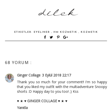
ETIKETLER:
EYELINER
,
HM KOZMETIK
,
KOZMETIK
68 YORUM :
Ginger Collage
3 Eylül 2018 22:17
Thank you so much for your comment!! I'm so happy
that you liked my outfit with the multiadventure Snoopy
shorts :D Happy day to you too! ;) Kss
♥ ★ ♥
GINGER COLLAGE
♥ ★ ♥
Yanıtla