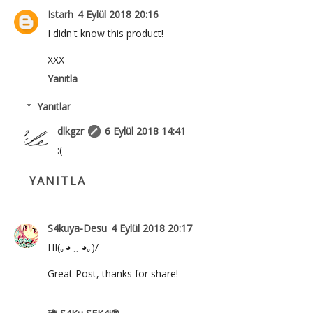
Istarh
4 Eylül 2018 20:16
I didn't know this product!
XXX
Yanıtla
Yanıtlar
dlkgzr
6 Eylül 2018 14:41
:(
YANITLA
S4kuya-Desu
4 Eylül 2018 20:17
HI(｡◕ ‿ ◕｡)/
Great Post, thanks for share!