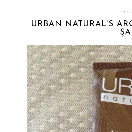
19 Ş
URBAN NATURAL’S AR
ŞA