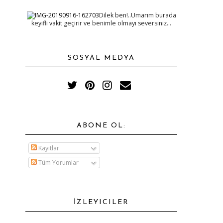
Dilek ben!..Umarım burada
keyifli vakit geçirir ve benimle olmayı seversiniz...
SOSYAL MEDYA
ABONE OL:
Kayıtlar
Tüm Yorumlar
İZLEYICILER