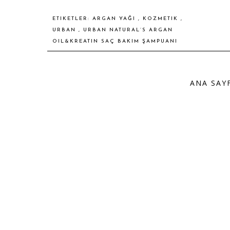
ETIKETLER:
ARGAN YAĞI
,
KOZMETIK
,
URBAN
,
URBAN NATURAL’S ARGAN
OIL&KREATIN SAÇ BAKIM ŞAMPUANI
ANA SAY