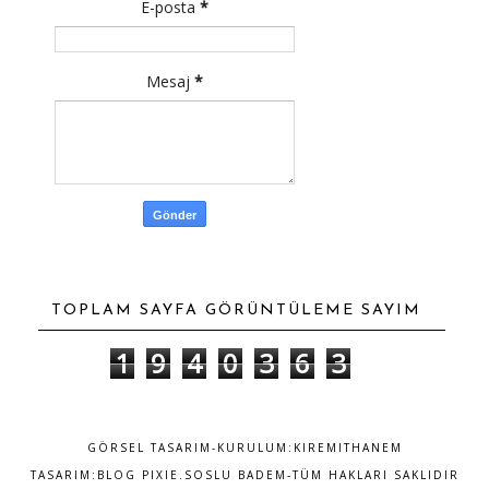
E-posta
*
Mesaj
*
TOPLAM SAYFA GÖRÜNTÜLEME SAYIM
1
9
4
0
3
6
3
GÖRSEL TASARIM-KURULUM:
KIREMITHANEM
TASARIM:
BLOG PIXIE
.SOSLU BADEM-TÜM HAKLARI SAKLIDIR