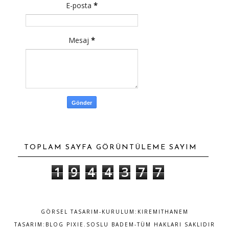
E-posta
*
Mesaj
*
TOPLAM SAYFA GÖRÜNTÜLEME SAYIM
1
9
4
4
3
7
7
GÖRSEL TASARIM-KURULUM:
KIREMITHANEM
TASARIM:
BLOG PIXIE
.SOSLU BADEM-TÜM HAKLARI SAKLIDIR