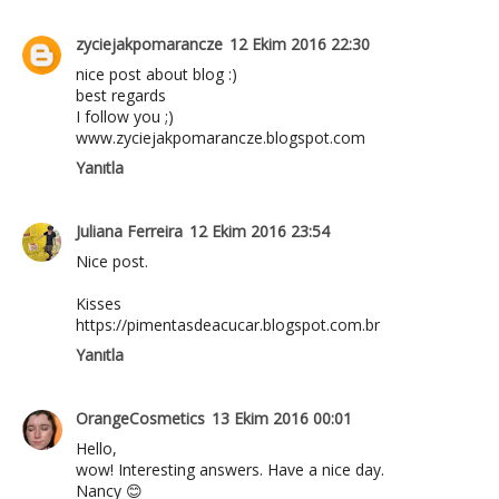
zyciejakpomarancze
12 Ekim 2016 22:30
nice post about blog :)
best regards
I follow you ;)
www.zyciejakpomarancze.blogspot.com
Yanıtla
Juliana Ferreira
12 Ekim 2016 23:54
Nice post.
Kisses
https://pimentasdeacucar.blogspot.com.br
Yanıtla
OrangeCosmetics
13 Ekim 2016 00:01
Hello,
wow! Interesting answers. Have a nice day.
Nancy 😊