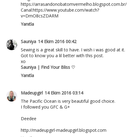
https://arrasandonobatomvermelho.blogspot.com.br/
Canal:https://www.youtube.com/watch?
v=DmO8csZDARM
Yanıtla
Sauniya
14 Ekim 2016 00:42
Sewing is a great skill to have. I wish i was good at it.
Got to know you a lil better with this post.
xo
Sauniya | Find Your Bliss ♡
Yanıtla
Madeupgirl
14 Ekim 2016 03:14
The Pacific Ocean is very beautiful good choice.
I followed you GFC & G+
Deedee
http://madeupgirl-madeupgirl.blogspot.com