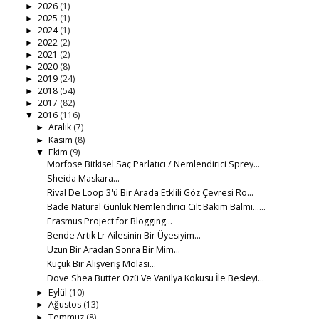
2026
(1)
►
2025
(1)
►
2024
(1)
►
2022
(2)
►
2021
(2)
►
2020
(8)
►
2019
(24)
►
2018
(54)
►
2017
(82)
►
2016
(116)
▼
Aralık
(7)
►
Kasım
(8)
►
Ekim
(9)
▼
Morfose Bitkisel Saç Parlatıcı / Nemlendirici Sprey…
Sheida Maskara…
Rival De Loop 3'ü Bir Arada Etklili Göz Çevresi Ro...
Bade Natural Günlük Nemlendirici Cilt Bakım Balmı…...
Erasmus Project for Blogging...
Bende Artık Lr Ailesinin Bir Üyesiyim...
Uzun Bir Aradan Sonra Bir Mim...
Küçük Bir Alışveriş Molası…
Dove Shea Butter Özü Ve Vanilya Kokusu İle Besleyi...
Eylül
(10)
►
Ağustos
(13)
►
Temmuz
(8)
►