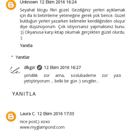
Unknown
12 Ekim 2016 16:24
Seyahat blogu fikri güzel. Gezdiğiniz yerleri açıklamak
için illa ki betimleme yeteneğine gerek yok bence. Güzel
bulduğun yerleri yazarken kelimeler kendiliğinden oluşur
diye düşünüyorum. Çok istiyorsanız yapmalısınız bunu.
:)) Okyanusa karşı kitap okumak gerçekten güzel olurdu.
:)
Yanıtla
Yanıtlar
dlkgzr
12 Ekim 2016 16:27
şimdilik zor ama, soslubademe zor yazı
yetiştiriyorum ... belki bir gün :) sevgiler...
YANITLA
Laura C.
12 Ekim 2016 17:33
nice post;) xoxo
www.myglampond.com