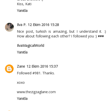
Kiss, Kati
Yanıtla
Ilva P.
12 Ekim 2016 15:28
Nice post, turkish is amazing, but I understand it. :)
How about following each other? I followed you :) ♥♥♥
IlvaMagicalWorld
Yanıtla
Zane
12 Ekim 2016 15:37
Followed #981. Thanks.
xoxo
www.thezigzaglane.com
Yanıtla