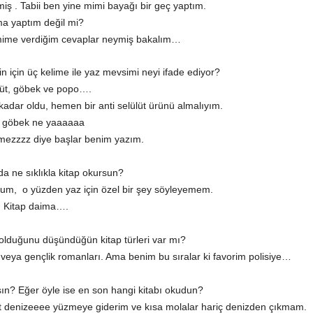
ş . Tabii ben yine mimi bayağı bir geç yaptım.
a yaptım değil mi?
mime verdiğim cevaplar neymiş bakalım…
nin için üç kelime ile yaz mevsimi neyi ifade ediyor?
lüt, göbek ve popo….
kadar oldu, hemen bir anti selülüt ürünü almalıyım.
 göbek ne yaaaaaa
imezzzz diye başlar benim yazım.
da ne sıklıkla kitap okursun?
rum, o yüzden yaz için özel bir şey söyleyemem.
Kitap daima….
olduğunu düşündüğün kitap türleri var mı?
 veya gençlik romanları. Ama benim bu sıralar ki favorim polisiye…
ın? Eğer öyle ise en son hangi kitabı okudun?
t denizeeee yüzmeye giderim ve kısa molalar hariç denizden çıkmam.