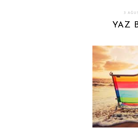
3 AĞU
YAZ B