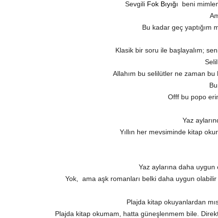
Sevgili
Fok Bıyığı
beni mimlemi
Am
Bu kadar geç yaptığım 
Klasik bir soru ile başlayalım; se
Seli
Allahım bu selilütler ne zaman bu 
Bu
Offf bu popo er
Yaz ayların
Yıllın her mevsiminde kitap oku
Yaz aylarına daha uygun 
Yok, ama aşk romanları belki daha uygun olabilir
Plajda kitap okuyanlardan mıs
Plajda kitap okumam, hatta güneşlenmem bile. Direk