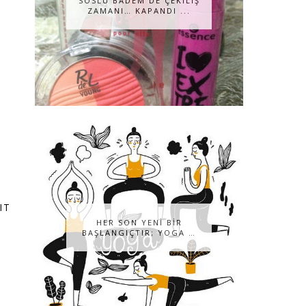
SOSLU BADEM DE ÇEKILIŞ
ZAMANI… KAPANDI ...
IT
HER SON YENİ BİR
BAŞLANGIÇTIR; YOGA …