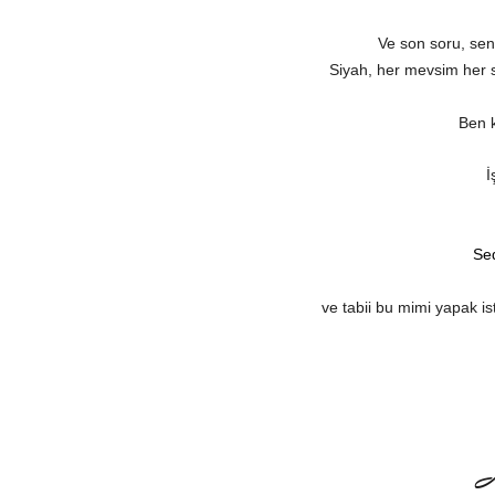
Ve son soru, sen
Siyah, her mevsim her 
Ben 
İ
Se
ve tabii bu mimi yapak i