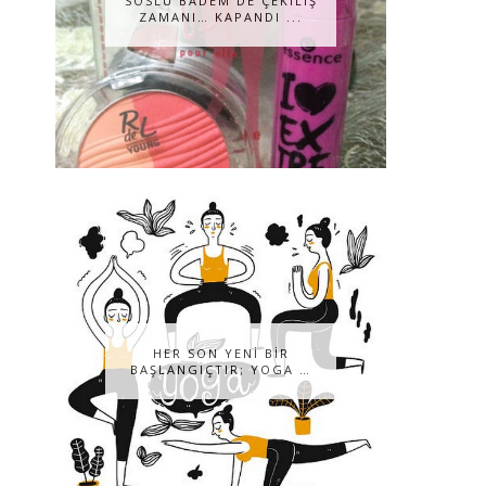
SOSLU BADEM DE ÇEKILIŞ
ZAMANI… KAPANDI ...
HER SON YENİ BİR
BAŞLANGIÇTIR; YOGA …