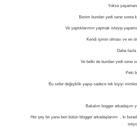
Yoksa yaşamanı
Benim bundan yedi sene sonra ki
Ve yaptıklarımın yapmak isteyip
yapama
Kendi işimin olması ve en ö
Daha fazla
Ve belki de bundan yedi sene s
Peki 
Bu sefer değişiklik yapıp sadece tek kişiyi miml
Bakalım bogger arkadaşım ye
Her şey bir yana ben bütün blogger arkadaşlarımı , ki bura
isti