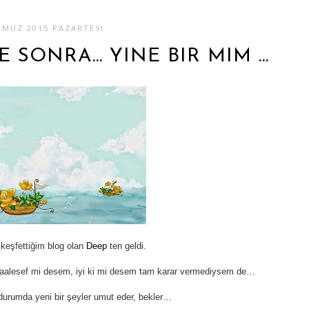
MMUZ 2015 PAZARTESI
 SONRA… YINE BIR MIM …
keşfettiğim blog olan
Deep
ten geldi.
aalesef mi desem, iyi ki mi desem tam karar
vermediysem
de…
urumda yeni bir şeyler umut eder, bekler…