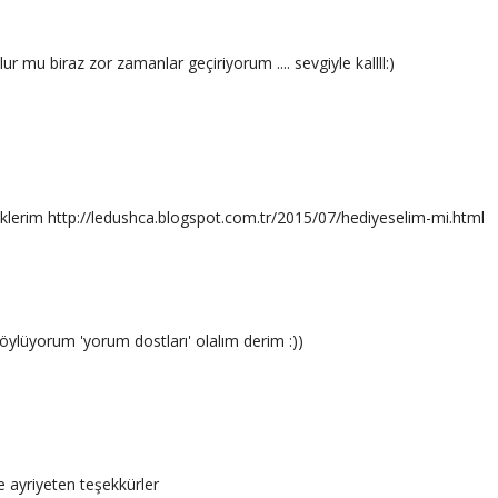
 mu biraz zor zamanlar geçiriyorum .... sevgiyle kallll:)
klerim http://ledushca.blogspot.com.tr/2015/07/hediyeselim-mi.html
ylüyorum 'yorum dostları' olalım derim :))
e ayriyeten teşekkürler