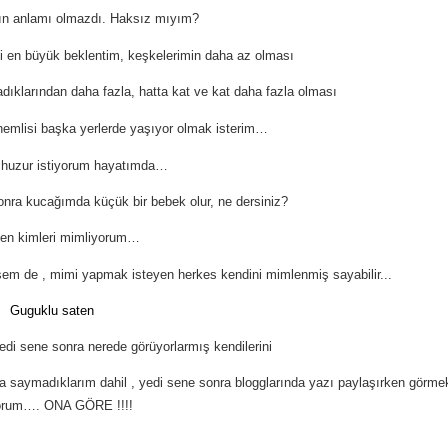
n anlamı olmazdı. Haksız mıyım?
 en büyük beklentim, keşkelerimin daha az olması
dıklarından
daha fazla, hatta kat ve kat daha fazla olması
nemlisi başka yerlerde yaşıyor olmak isterim…
 huzur istiyorum hayatımda…
onra kucağımda küçük bir bebek olur, ne dersiniz?
ben kimleri mimliyorum…
esem de , mimi yapmak isteyen herkes kendini mimlenmiş sayabilir...
Guguklu saten
di sene sonra nerede görüyorlarmış kendilerini
da saymadıklarım dahil , yedi sene sonra blogglarında yazı paylaşırken görme
yorum…. ONA GÖRE !!!!