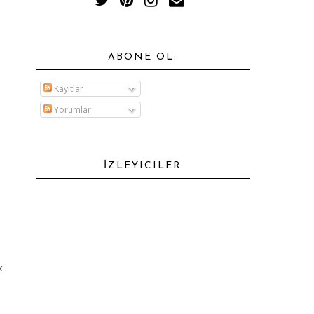
ABONE OL:
Kayıtlar
Yorumlar
İZLEYICILER
k