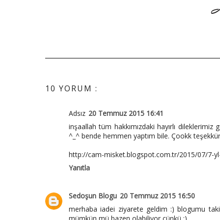
10 YORUM :
Adsız
20 Temmuz 2015 16:41
inşaallah tüm hakkımızdaki hayırlı dileklerim
^_^ bende hemmen yaptım bile. Çookk teşekkü
http://cam-misket.blogspot.com.tr/2015/07/7-y
Yanıtla
Sedoşun Blogu
20 Temmuz 2015 16:50
merhaba iadei ziyarete geldim :) blogumu taki
mümkün mü bazen olabiliyor çünkü :)