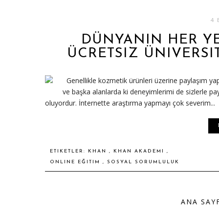
4 
DÜNYANIN HER YE
ÜCRETSIZ ÜNIVERSI
Genellikle kozmetik ürünleri üzerine paylaşım ya
ve başka alanlarda ki deneyimlerimi de sizlerle pa
oluyordur. İnternette araştırma yapmayı çok severim...
ETIKETLER:
KHAN
,
KHAN AKADEMI
,
ONLINE EĞITIM
,
SOSYAL SORUMLULUK
ANA SAY