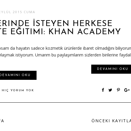
EYLÜL 2015 CUMA
RINDE İSTEYEN HERKESE
TE EĞITIMI: KHAN ACADEMY
psam da hayatın sadece kozmetik ürünlerde ibaret olmadığını biliyoru
ylaşmak istiyorum. Umarım bu paylaşımlarım sizlerden birilerine faydal
DEVAMINI OKU
DEVAMINI OKU
HIÇ YORUM YOK
FA
ÖNCEKI KAYITL