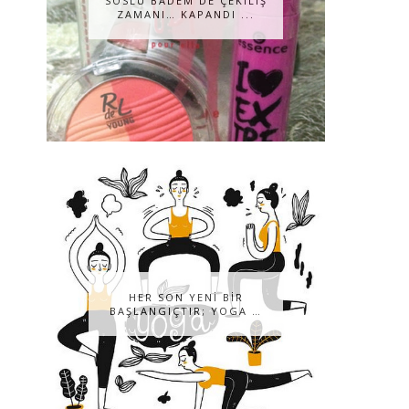
SOSLU BADEM DE ÇEKILIŞ
ZAMANI… KAPANDI ...
HER SON YENİ BİR
BAŞLANGIÇTIR; YOGA …