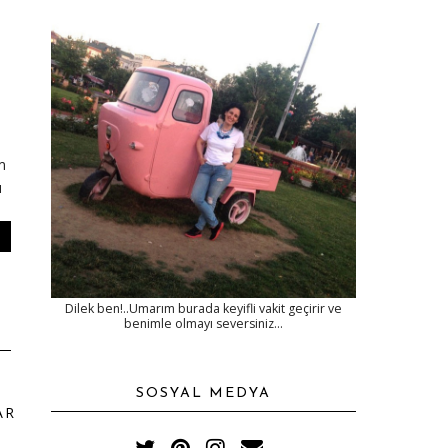
m
ı
Dilek ben!..Umarım burada keyifli vakit geçirir ve
benimle olmayı seversiniz...
SOSYAL MEDYA
AR