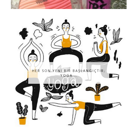
HER SON YENİ BİR BAŞLANGIÇTIR;
YOGA …