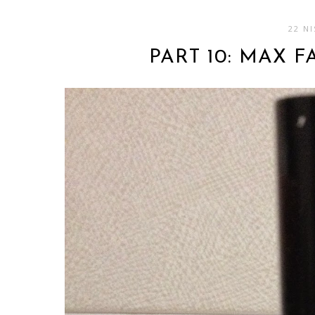
22 N
PART 10: MAX F