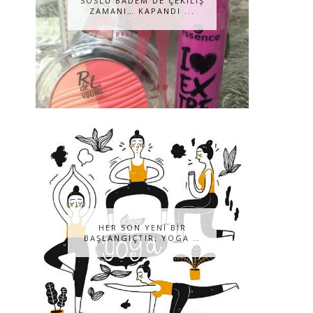
SOSLU BADEM DE ÇEKILIŞ
ZAMANI… KAPANDI ...
HER SON YENİ BİR
BAŞLANGIÇTIR; YOGA …