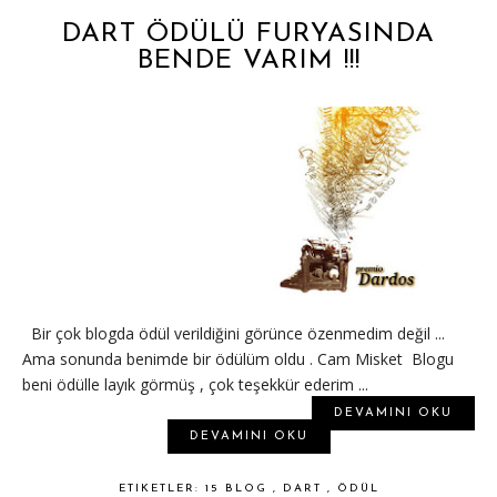
DART ÖDÜLÜ FURYASINDA
BENDE VARIM !!!
Bir çok blogda ödül verildiğini görünce özenmedim değil ...
Ama sonunda benimde bir ödülüm oldu . Cam Misket Blogu
beni ödülle layık görmüş , çok teşekkür ederim ...
DEVAMINI OKU
DEVAMINI OKU
ETIKETLER:
15 BLOG
,
DART
,
ÖDÜL