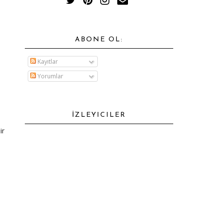
ABONE OL:
Kayıtlar
Yorumlar
İZLEYICILER
ir