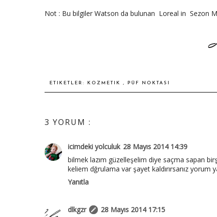
Not : Bu bilgiler Watson da bulunan Loreal in Sezon Mak
ETIKETLER:
KOZMETIK
,
PÜF NOKTASI
3 YORUM :
icimdeki yolculuk
28 Mayıs 2014 14:39
bilmek lazım güzelleşelim diye saçma sapan birş
keliem dğrulama var şayet kaldırırsanız yorum 
Yanıtla
dlkgzr
28 Mayıs 2014 17:15