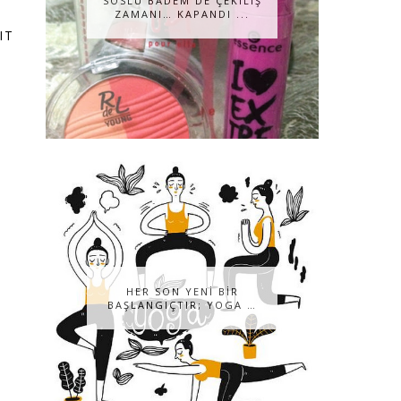
SOSLU BADEM DE ÇEKILIŞ
ZAMANI… KAPANDI ...
IT
HER SON YENİ BİR
BAŞLANGIÇTIR; YOGA …